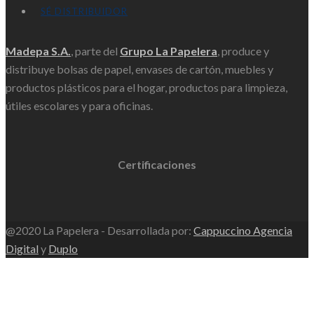
SÉ DISTRIBUIDOR
Madepa S.A.
, parte del
Grupo La Papelera
, produce y
distribuye bolsas de papel, envases de cartón, muebles y
productos plásticos para el hogar, productos para limpieza,
útiles escolares y para oficinas.
Certificaciones
@2020 La Papelera - Desarrollada por:
Cappuccino Agencia
Digital
y
Duplo