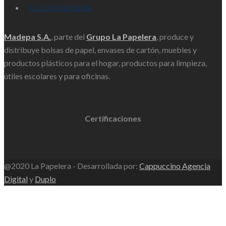
SÉ DISTRIBUIDOR
Madepa S.A.
, parte del
Grupo La Papelera
, produce y
distribuye bolsas de papel, envases de cartón, muebles y
productos plásticos para el hogar, productos para limpieza,
útiles escolares y para oficinas.
Certificaciones
@2020 La Papelera - Desarrollada por:
Cappuccino Agencia
Digital
y
Duplo