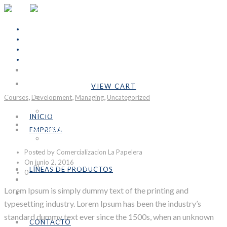
INICIO
Cart Is Empty
EMPRESA
VIEW CART
,
,
,
Subtotal:
Bs.0,00
Courses
Development
Nosotros
Managing
Uncategorized
Formulario COVID-19
INICIO
More Unique Design
LÍNEAS DE PRODUCTOS
EMPRESA
Industrial
Nosotros
Posted by Comercializacion La Papelera
Emprendedores
Formulario COVID-19
On junio 2, 2016
Personalizables
LÍNEAS DE PRODUCTOS
0
CONTACTO
Industrial
Lorem Ipsum is simply dummy text of the printing and
SÉ DISTRIBUIDOR
Emprendedores
typesetting industry. Lorem Ipsum has been the industry’s
Personalizables
standard dummy text ever since the 1500s, when an unknown
CONTACTO