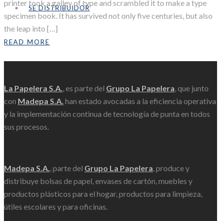
printer took a galley of type and scrambled it to make a type
SÉ DISTRIBUIDOR
specimen book. It has survived not only five centuries, but also
the leap into […]
READ MORE
Scroll
La Papelera S.A.
, es parte del
Grupo La Papelera
, que junto
con
Madepa S.A.
han estado avocadas a la eficiencia operativa
y la implementación continua de tecnología de punta en todos
sus procesos.
Madepa S.A.
, parte del
Grupo La Papelera
, produce y
distribuye bolsas de papel, envases de cartón, muebles y
productos plásticos para el hogar, productos para limpieza,
útiles escolares y para oficinas.