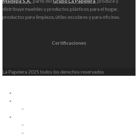
Madepa S.A.
, parte del
Grupo La Papelera
, produce y
distribuye muebles y productos plásticos para el hogar,
productos para limpieza, útiles escolares y para oficinas.
Certificaciones
La Papelera 2025 todos los derechos reservados
WordPress Lightbox
La Papelera
Empresa
Nosotros
Línea de Productos
Línea Personalizable
Línea Industrial