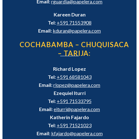
Email:
rguardia@papelera.com
Kareen Duran
Tel:
+591 71553908
Email:
kduran@papelera.com
COCHABAMBA – CHUQUISACA
– TARIJA:
Richard Lopez
Tel:
+591 68581043
Email:
rlopez@papelera.com
Ezequiel Iturri
Tel:
+591 71533795
Email:
eiturri@papelera.com
Katherin Fajardo
Tel:
+591 71521023
Email:
kfajardo@papelera.com