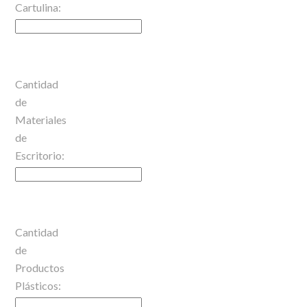
Cartulina:
Cantidad
de
Materiales
de
Escritorio:
Cantidad
de
Productos
Plásticos: