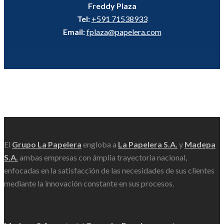
Freddy Plaza
Tel:
+591 71538933
Email:
fplaza@papelera.com
Scroll
El
Grupo La Papelera
engloba a
La Papelera S.A.
y
Madepa
S.A.
ambas empresas con ámplia trayectoria nacional,
enfocadas en la satisfacción de las necesidades de sus clientes
mediante la innovación constante en sus procesos.