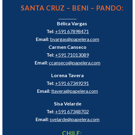
SANTA CRUZ – BENI – PANDO:
Bélica Vargas
Tel:
+591 67898471
Email:
bvargas@papelera.com
Carmen Canseco
Tel:
+591 71013089
Email:
ccanseco@papelera.com
Lorena Tavera
Tel:
+591 67349291
Email:
ltavera@papelera.com
Sisa Velarde
Tel:
+591 67348702
Email:
svelarde@papelera.com
CHILE: