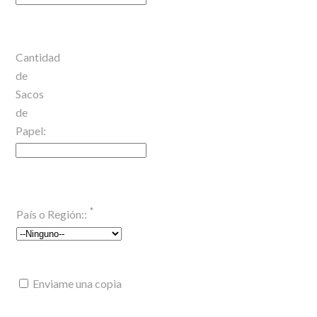
Cantidad
de
Sacos
de
Papel:
*
País o Región::
Enviame una copia