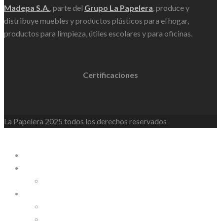
Madepa S.A.
, parte del
Grupo La Papelera
, produce y
distribuye muebles y productos plásticos para el hogar,
productos para limpieza, útiles escolares y para oficinas.
Certificaciones
La Papelera 2025 todos los derechos reservados
WordPress Lightbox
La Papelera
Empresa
Nosotros
Línea de Productos
Línea Personalizable
Línea Industrial