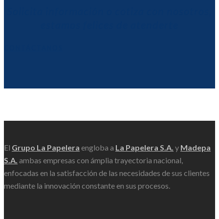
Solicita información o cotiza con nosotros,
estamos felices de atenderte
CONTÁCTANOS
Scroll
El
Grupo La Papelera
engloba a
La Papelera S.A.
y
Madepa
S.A.
ambas empresas con ámplia trayectoria nacional,
enfocadas en la satisfacción de las necesidades de sus clientes
mediante la innovación constante en sus procesos.