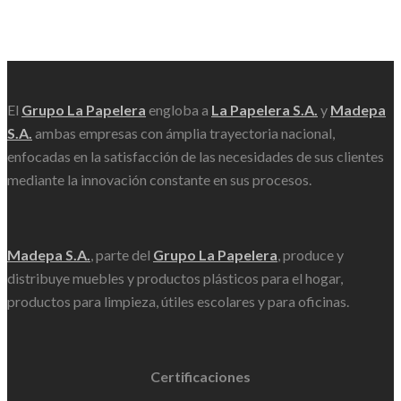
Scroll
El
Grupo La Papelera
engloba a
La Papelera S.A.
y
Madepa
S.A.
ambas empresas con ámplia trayectoria nacional,
enfocadas en la satisfacción de las necesidades de sus clientes
mediante la innovación constante en sus procesos.
Madepa S.A.
, parte del
Grupo La Papelera
, produce y
distribuye muebles y productos plásticos para el hogar,
productos para limpieza, útiles escolares y para oficinas.
Certificaciones