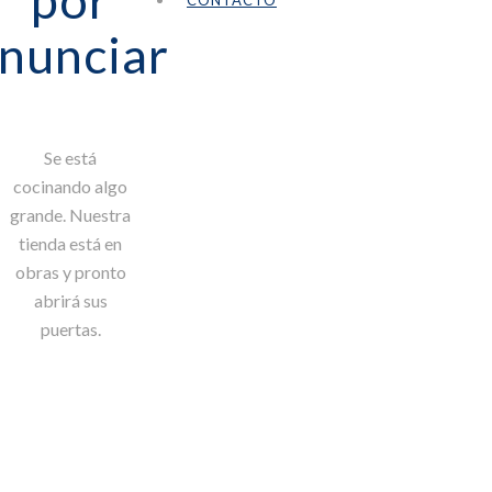
por
CONTACTO
nunciar
Se está
cocinando algo
grande. Nuestra
tienda está en
obras y pronto
abrirá sus
puertas.
Scroll