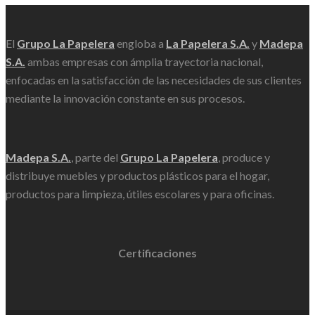
El
Grupo La Papelera
engloba a
La Papelera S.A.
y
Madepa
S.A.
ambas empresas con ámplia trayectoria nacional,
enfocadas en la satisfacción de las necesidades de sus clientes
mediante la innovación constante en sus procesos.
Madepa S.A.
, parte del
Grupo La Papelera
, produce y
distribuye muebles y productos plásticos para el hogar,
productos para limpieza, útiles escolares y para oficinas.
Certificaciones