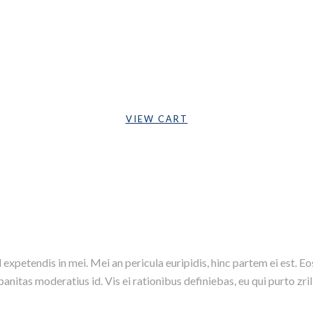
Cart Is Empty
VIEW CART
Subtotal:
Bs.0,0000
expetendis in mei. Mei an pericula euripidis, hinc partem ei est. Eos 
rbanitas moderatius id. Vis ei rationibus definiebas, eu qui purto zril