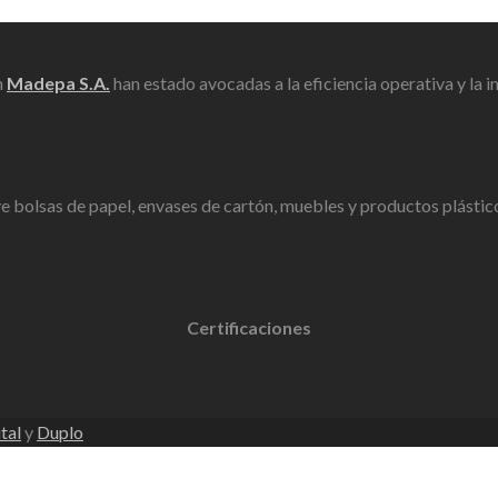
n
Madepa S.A.
han estado avocadas a la eficiencia operativa y la
ye bolsas de papel, envases de cartón, muebles y productos plástico
Certificaciones
tal
y
Duplo