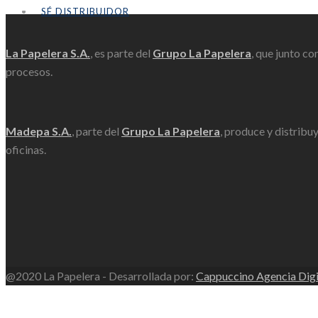
Scroll
SÉ DISTRIBUIDOR
La Papelera S.A.
, es parte del
Grupo La Papelera
, que junto co
procesos.
Madepa S.A.
, parte del
Grupo La Papelera
, produce y distribu
oficinas.
@2020 La Papelera - Desarrollada por:
Cappuccino Agencia Digi