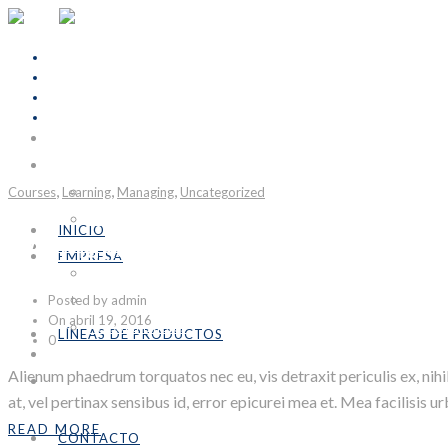
INICIO
EMPRESA
,
,
,
Courses
Learning
Nosotros
Managing
Uncategorized
Formulario COVID-19
INICIO
We Make It Simple
LÍNEAS DE PRODUCTOS
EMPRESA
Industrial
Nosotros
Posted by admin
Emprendedores
Formulario COVID-19
On abril 19, 2016
Personalizables
LÍNEAS DE PRODUCTOS
0
CONTACTO
Industrial
Alienum phaedrum torquatos nec eu, vis detraxit periculis ex, nihil 
SÉ DISTRIBUIDOR
Emprendedores
at, vel pertinax sensibus id, error epicurei mea et. Mea facilisis u
Personalizables
READ MORE
CONTACTO