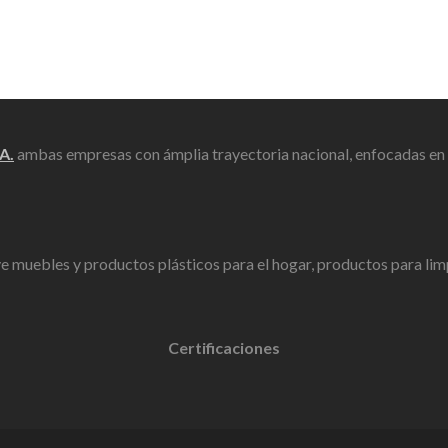
A.
ambas empresas con ámplia trayectoria nacional, enfocadas en la
ye muebles y productos plásticos para el hogar, productos para limpi
Certificaciones