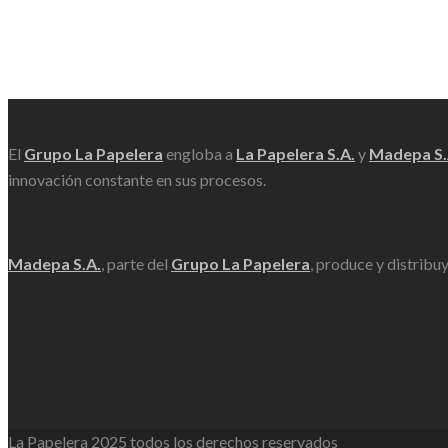
Scroll
El
Grupo La Papelera
engloba a
La Papelera S.A.
y
Madepa S.
innovación constante en sus procesos.
Madepa S.A.
, parte del
Grupo La Papelera
, produce y distribu
La Papelera 2025 todos los derechos reservados