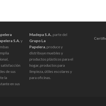
apelera
Madepa S.A.
, parte del
Certif
apelera S.A.
y
Grupo La
mbas
Papelera
, produce y
ámplia
distribuye muebles y
ional,
productos plásticos para el
 satisfacción
hogar, productos para
des de sus
limpieza, útiles escolares y
te la
para oficinas.
stante en sus