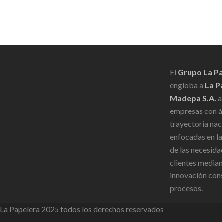
Scroll
El
Grupo La P
engloba a
La P
Madepa S.A.
a
empresas con 
trayectoria nac
enfocadas en la
de las necesida
clientes median
innovación con
procesos.
La Papelera 2025 todos los derechos reservados