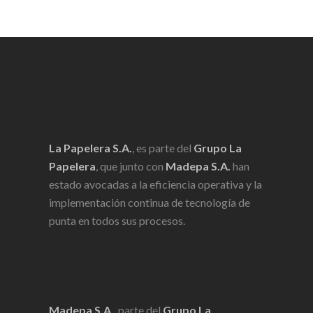
La Papelera S.A.
, es parte del
Grupo La
Papelera
, que junto con
Madepa S.A.
han
estado avocadas a la eficiencia operativa y la
implementación continua de tecnología de
punta en todos sus procesos.
Madepa S.A.
, parte del
Grupo La