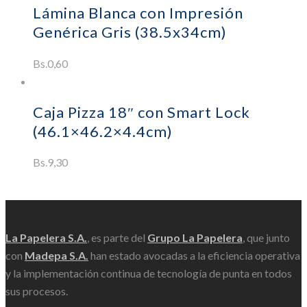
Lámina Blanca con Impresión
Genérica Gris (38.5x34cm)
Bs.
0,60
Añadir al carrito
Caja Pizza 18″ con Smart Lock
(46.1×46.2×4.4cm)
Bs.
9,30
Scroll
La Papelera S.A.
, es parte del
Grupo La Papelera
, que junto
con
Madepa S.A.
han estado avocadas a la eficiencia operativa
y la implementación continua de tecnología de punta en todos
sus procesos.