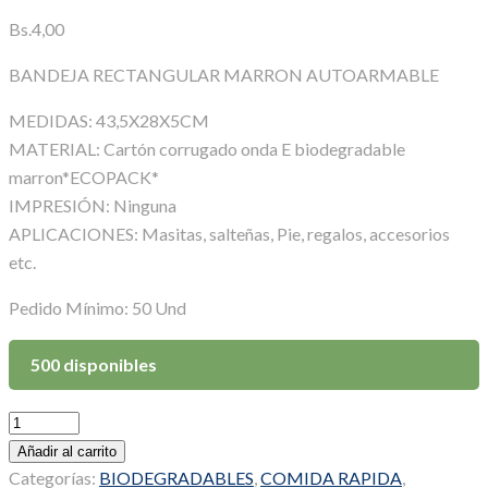
Bs.
4,00
BANDEJA RECTANGULAR MARRON AUTOARMABLE
MEDIDAS: 43,5X28X5CM
MATERIAL: Cartón corrugado onda E
biodegradable
marron*ECOPACK*
IMPRESIÓN: Ninguna
APLICACIONES: Masitas, salteñas, Pie, regalos, accesorios
etc.
Pedido Mínimo: 50 Und
500 disponibles
Bandeja
Rectangular
Añadir al carrito
Autoarmable
Categorías:
BIODEGRADABLES
,
COMIDA RAPIDA
,