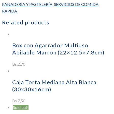
Marron
PANADERÍA Y PASTELERÍA
,
SERVICIOS DE COMIDA
(43.5x28x5cm)
RAPIDA
cantidad
Related products
Añadir al carrito
Box con Agarrador Multiuso
Apilable Marrón (22×12.5×7.8cm)
Bs.
2,70
Añadir al carrito
Caja Torta Mediana Alta Blanca
(30x30x16cm)
Bs.
7,50
Sold out!
Leer más