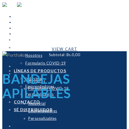
INICIO
Cart Is Empty
EMPRESA
VIEW CART
Subtotal:
Bs.0,00
Nosotros
Formulario COVID-19
INICIO
LÍNEAS DE PRODUCTOS
BANDEJAS
EMPRESA
Industrial
Nosotros
Emprendedores
APILABLES
Formulario COVID-19
Personalizables
LÍNEAS DE PRODUCTOS
CONTACTO
Industrial
SÉ DISTRIBUIDOR
Emprendedores
Personalizables
CONTACTO