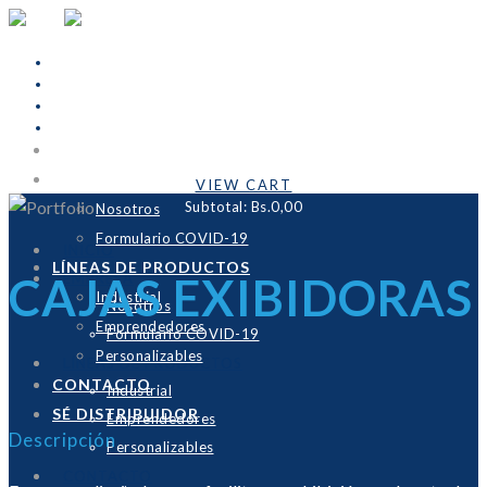
INICIO
Cart Is Empty
EMPRESA
VIEW CART
Subtotal:
Bs.0,00
Nosotros
Formulario COVID-19
INICIO
LÍNEAS DE PRODUCTOS
CAJAS EXIBIDORAS
EMPRESA
Industrial
Nosotros
Emprendedores
Formulario COVID-19
Personalizables
LÍNEAS DE PRODUCTOS
CONTACTO
Industrial
SÉ DISTRIBUIDOR
Emprendedores
Descripción
Personalizables
CONTACTO