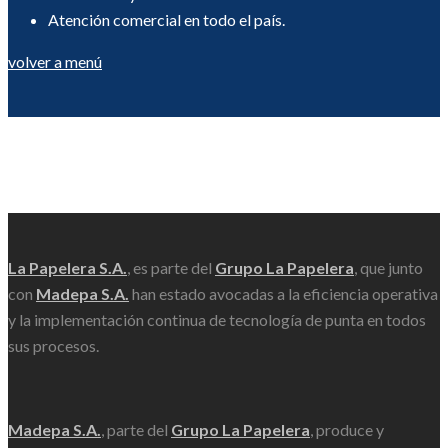
Atención comercial en todo el país.
volver a menú
Scroll
La Papelera S.A.
, es parte del
Grupo La Papelera
, que junto
con
Madepa S.A.
han estado avocadas a la eficiencia operativa
y la implementación continua de tecnología de punta en todos
sus procesos.
Madepa S.A.
, parte del
Grupo La Papelera
, produce y