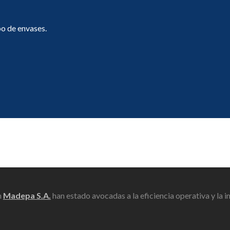
po de envases.
n
Madepa S.A.
han estado avocadas a la eficiencia operativa y la