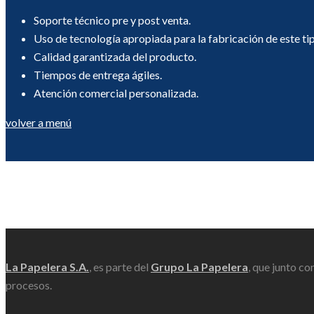
Soporte técnico pre y post venta.
Uso de tecnología apropiada para la fabricación de este ti
Calidad garantizada del producto.
Tiempos de entrega ágiles.
Atención comercial personalizada.
volver a menú
Scroll
La Papelera S.A.
, es parte del
Grupo La Papelera
, que junto co
procesos.