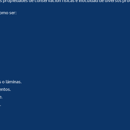
as propiedades de conservación físicas e inocuidad de diversos pro
como ser:
 o láminas.
entos.
e.
.