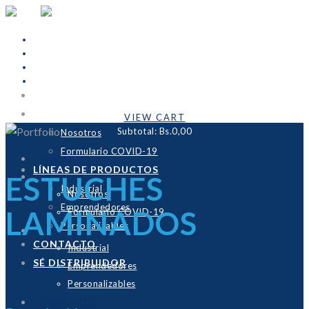
INICIO
Cart Is Empty
EMPRESA
VIEW CART
Subtotal:
Bs.0,00
Nosotros
Formulario COVID-19
INICIO
LÍNEAS DE PRODUCTOS
ESTUCHES
EMPRESA
Industrial
Nosotros
Emprendedores
LAMINADOS
Formulario COVID-19
Personalizables
LÍNEAS DE PRODUCTOS
CONTACTO
Industrial
SÉ DISTRIBUIDOR
Emprendedores
Personalizables
CONTACTO