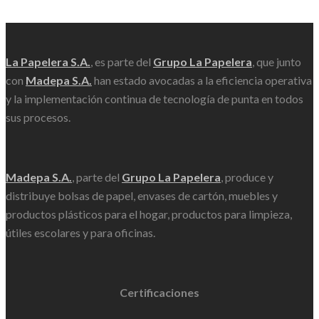
Scroll
La Papelera S.A.
, es parte del
Grupo La Papelera
, que junto
con
Madepa S.A.
han estado avocadas a la eficiencia operativa
y la implementación continua de tecnología de punta en todos
sus procesos.
Madepa S.A.
, parte del
Grupo La Papelera
, produce y
distribuye bolsas de papel, envases de cartón, muebles y
productos plásticos para el hogar, productos para limpieza,
útiles escolares y para oficinas.
Certificaciones