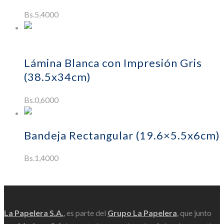
Bs.
5,4000
Añadir
al carrito
Lámina Blanca con Impresión Gris
(38.5x34cm)
Bs.
0,6000
Leer más
Bandeja Rectangular (19.6×5.5x6cm)
Bs.
1,4000
Scroll
La Papelera S.A.
, es parte del
Grupo La Papelera
, que junto