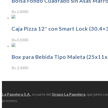
Bolsa Fondo Cuadrado sin Asas Marr
Bs.
1,4000
Añadir
Caja Pizza 12″ con Smart Lock (30.4
Bs.
4,1000
Añadir al c
Box para Bebida Tipo Maleta (25x11
Bs.
3,3000
Scroll
La Papelera S.A.
, es parte del
Grupo La Papelera
, que junto co
procesos.