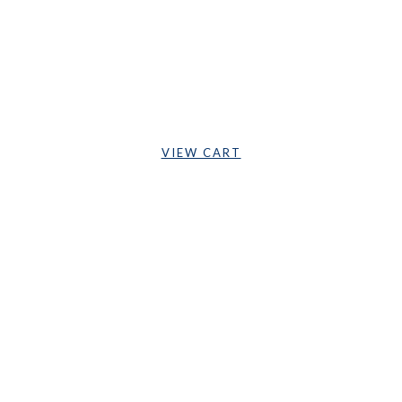
Cart Is Empty
VIEW CART
Subtotal:
Bs.0,0000