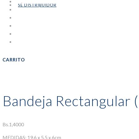
IMPRESION DIGITAL
SÉ DISTRIBUIDOR
PANADERÍA Y PASTELERÍA
PARA BEBIDAS
PORTA CUBIERTOS
PORTAVASOS
Sin categorizar
CARRITO
Bandeja Rectangular 
Bs.
1,4000
MEDIDAS: 19.6 x 5.5 x 6cm