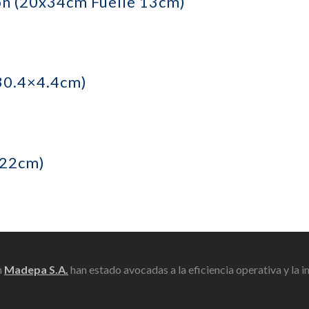
ón (20x34cm Fuelle 13cm)
 al carrito
×30.4×4.4cm)
arrito
x22cm)
n
Madepa S.A.
han estado avocadas a la eficiencia operativa y la