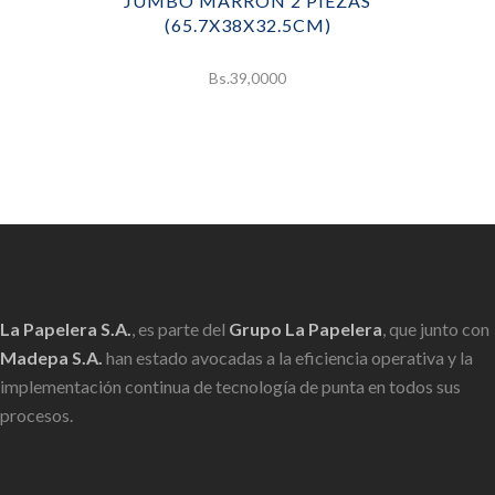
JUMBO MARRÓN 2 PIEZAS
(65.7X38X32.5CM)
Bs.
39,0000
La Papelera S.A.
, es parte del
Grupo La Papelera
, que junto con
Madepa S.A.
han estado avocadas a la eficiencia operativa y la
implementación continua de tecnología de punta en todos sus
procesos.