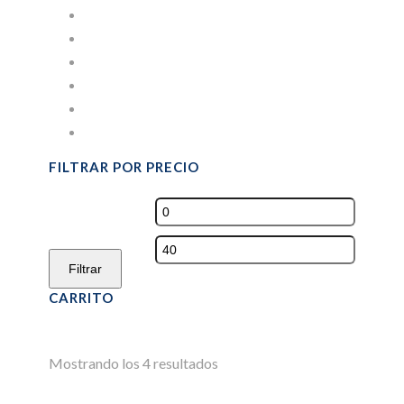
IMPRESION DIGITAL
PANADERÍA Y PASTELERÍA
PARA BEBIDAS
PORTA CUBIERTOS
PORTAVASOS
Sin categorizar
FILTRAR POR PRECIO
Precio
mínimo
Precio
máximo
Filtrar
CARRITO
Mostrando los 4 resultados