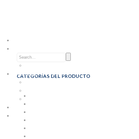
INICIO
EMPRESA
Nosotros
Formulario COVID-19
LÍNEAS DE PRODUCTOS
CATEGORÍAS DEL PRODUCTO
Industrial
Emprendedores
ARCHIVO
Personalizables
BOLSAS Y LÁMINAS
CONTACTO
CAJAS PARA PIZZA
SÉ DISTRIBUIDOR
COMIDA RÁPIDA
COMPOSTABLES
EMBALAJE