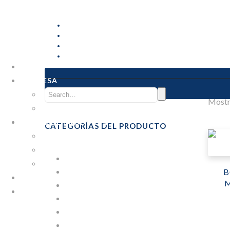
INICIO
EMPRESA
Nosotros
Mostra
Formulario COVID-19
LÍNEAS DE PRODUCTOS
CATEGORÍAS DEL PRODUCTO
Industrial
Emprendedores
ARCHIVO
Personalizables
BOLSAS Y LÁMINAS
B
CONTACTO
M
CAJAS PARA PIZZA
SÉ DISTRIBUIDOR
COMIDA RÁPIDA
COMPOSTABLES
EMBALAJE