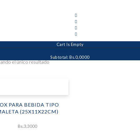
Cart Is Empty
VIEW CART
Subtotal:
Bs.0,0000
ndo el único resultado
OX PARA BEBIDA TIPO
ALETA (25X11X22CM)
Bs.
3,3000