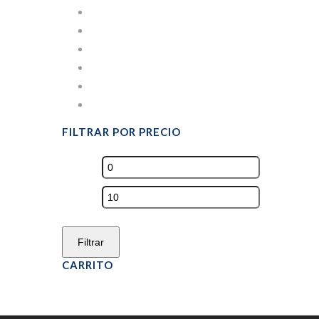
IMPRESION DIGITAL
PANADERÍA Y PASTELERÍA
PARA BEBIDAS
PORTA CUBIERTOS
PORTAVASOS
Sin categorizar
FILTRAR POR PRECIO
Precio
mínimo
Precio
máximo
Filtrar
CARRITO
Scroll