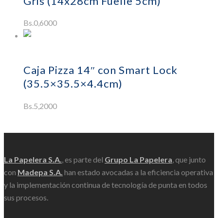
Gris (14x28cm Fuelle 5cm)
Bs.
0,6000
Añadir al carrito
Caja Pizza 14″ con Smart Lock
(35.5×35.5×4.4cm)
Bs.
5,2000
Scroll
La Papelera S.A.
, es parte del
Grupo La Papelera
, que junto
con
Madepa S.A.
han estado avocadas a la eficiencia operativa
y la implementación continua de tecnología de punta en todos
sus procesos.