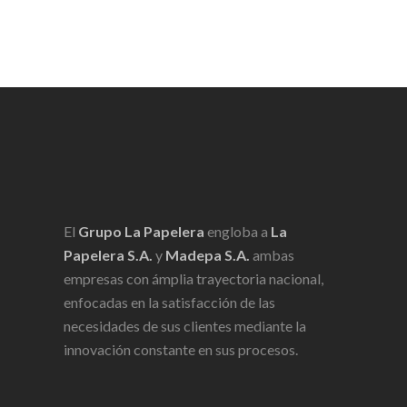
El
Grupo La Papelera
engloba a
La
Papelera S.A.
y
Madepa S.A.
ambas
empresas con ámplia trayectoria nacional,
enfocadas en la satisfacción de las
necesidades de sus clientes mediante la
innovación constante en sus procesos.