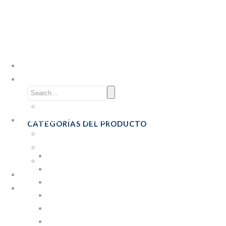
INICIO
EMPRESA
Nosotros
Formulario COVID-19
LÍNEAS DE PRODUCTOS
CATEGORÍAS DEL PRODUCTO
Industrial
Emprendedores
ARCHIVO
Personalizables
BOLSAS Y LÁMINAS
CONTACTO
CAJAS PARA PIZZA
SÉ DISTRIBUIDOR
COMIDA RÁPIDA
COMPOSTABLES
EMBALAJE