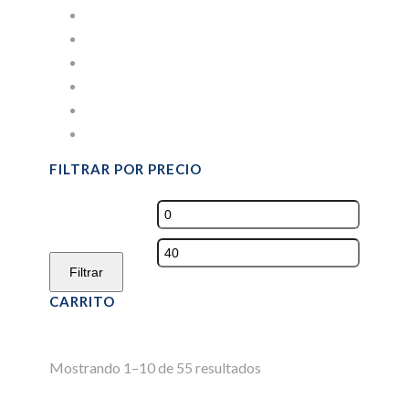
IMPRESION DIGITAL
PANADERÍA Y PASTELERÍA
PARA BEBIDAS
PORTA CUBIERTOS
PORTAVASOS
Sin categorizar
FILTRAR POR PRECIO
Precio
mínimo
Precio
máximo
Filtrar
CARRITO
Mostrando 1–10 de 55 resultados