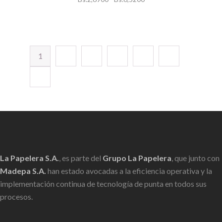
de
precios:
desde
Bs.2,6900
1
2
3
4
5
6
hasta
→
Bs.6,5200
La Papelera S.A.
, es parte del
Grupo La Papelera
, que junto con
Madepa S.A.
han estado avocadas a la eficiencia operativa y la
implementación continua de tecnología de punta en todos sus
procesos.